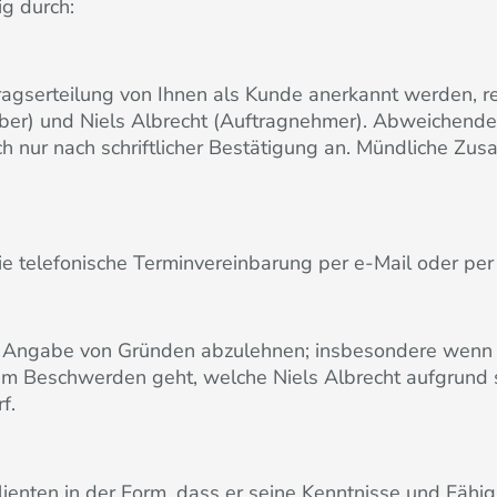
ig durch:
ragserteilung von Ihnen als Kunde anerkannt werden, 
ber) und Niels Albrecht (Auftragnehmer). Abweichend
h nur nach schriftlicher Bestätigung an. Mündliche Z
e telefonische Terminvereinbarung per e-Mail oder per 
ne Angabe von Gründen abzulehnen; insbesondere wenn e
um Beschwerden geht, welche Niels Albrecht aufgrund s
f.
lienten in der Form, dass er seine Kenntnisse und Fäh